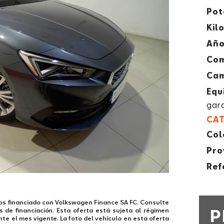
Pot
Kil
Año
Com
Cam
Equ
gar
CAT
Col
Pro
Ref
os financiado con Volkswagen Finance SA FC. Consulte
P
de financiación. Esta oferta está sujeta al régimen
nte el mes vigente. La foto del vehículo en esta oferta