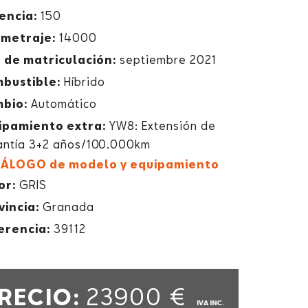
encia:
150
ometraje:
14000
 de matriculación:
septiembre 2021
bustible:
Híbrido
bio:
Automático
ipamiento extra:
YW8: Extensión de
antía 3+2 años/100.000km
ÁLOGO de modelo y equipamiento
or:
GRIS
vincia:
Granada
erencia:
39112
RECIO:
23900 €
IVA INC.