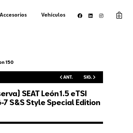
Accesorios
Vehículos
0
ion 150
ANT.
SIG.
erva) SEAT León 1.5 eTSI
-7 S&S Style Special Edition