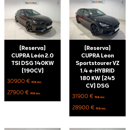
(Reserva)
(Reserva)
CUPRA León 2.0
CUPRA Leon
TSI DSG 140KW
Sportstourer VZ
(190CV)
1.4 e-HYBRID
180 KW (245
30900 €
IVA inc.
CV) DSG
27900 €
IVA inc.
31900 €
IVA inc.
28900 €
IVA inc.