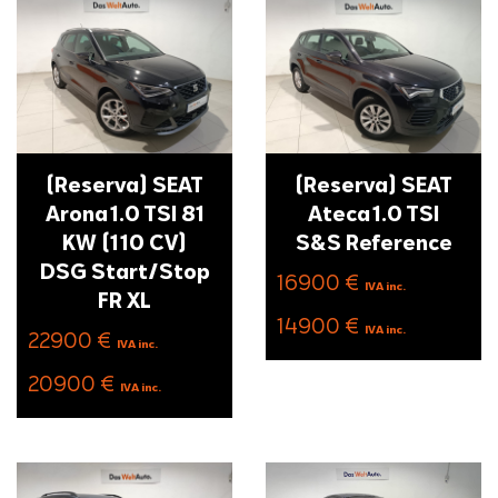
(Reserva) SEAT
(Reserva) SEAT
Arona 1.0 TSI 81
Ateca 1.0 TSI
KW (110 CV)
S&S Reference
DSG Start/Stop
16900 €
IVA inc.
FR XL
14900 €
IVA inc.
22900 €
IVA inc.
20900 €
IVA inc.