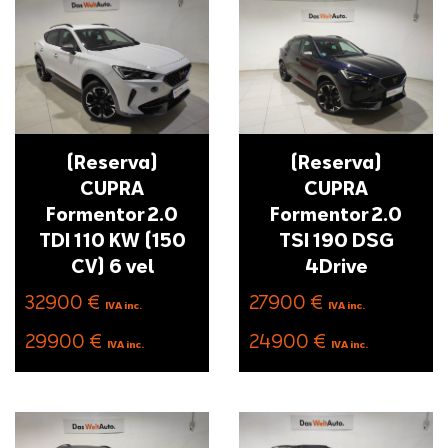
(Reserva)
(Reserva)
CUPRA
CUPRA
Formentor 2.0
Formentor 2.0
TDI 110 KW (150
TSI 190 DSG
CV) 6 vel
4Drive
32900 €
27900 €
IVA inc.
IVA inc.
29900 €
24900 €
IVA inc.
IVA inc.