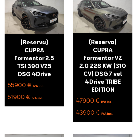
(Reserva)
(Reserva)
CUPRA
CUPRA
Formentor VZ
Formentor 2.5
2.0 228 KW (310
TSI 390 VZ5
CV) DSG 7 vel
DSG 4Drive
4Drive TRIBE
55900 €
IVA inc.
EDITION
51900 €
IVA inc.
47900 €
IVA inc.
43900 €
IVA inc.