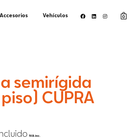
Accesorios
Vehículos
0
a semirígida
 piso) CUPRA
incluido
IVA inc.