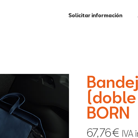
Solicitar información
Bandej
(doble
BORN
67,76
€
IVA 