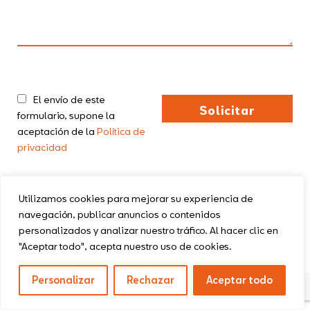
El envío de este
formulario, supone la
aceptación de la
Política de
privacidad
Utilizamos cookies para mejorar su experiencia de
navegación, publicar anuncios o contenidos
personalizados y analizar nuestro tráfico. Al hacer clic en
Política de privacidad
Aviso legal
"Aceptar todo", acepta nuestro uso de cookies.
Política de cookies
Términos y condiciones
Personalizar
Rechazar
Aceptar todo