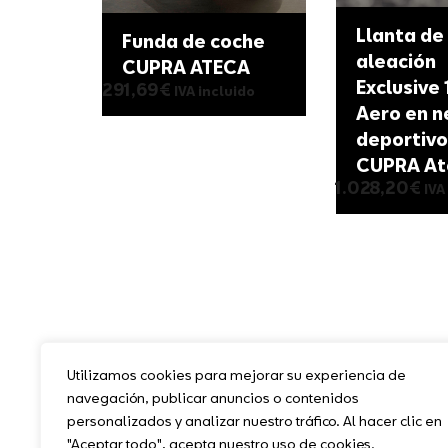
Llanta de
Funda de coche
aleación
CUPRA ATECA
Exclusive 
291,69
€
IVA incluido
Aero en n
deportivo
CUPRA At
1.028,20
€
IVA
Utilizamos cookies para mejorar su experiencia de
navegación, publicar anuncios o contenidos
personalizados y analizar nuestro tráfico. Al hacer clic en
"Aceptar todo", acepta nuestro uso de cookies.