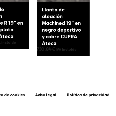
de
Llanta de
n
aleación
e R 19” en
Machined 19” en
 plata
negro deportivo
Ateca
y cobre CUPRA
Ateca
A incluido
730,84
€
IVA incluido
ca de cookies
Aviso legal
Política de privacidad