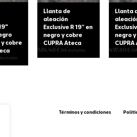
Llanta de
Llanta 
aleación
aleació
19″
Exclusive R 19” en
Exclusiv
egro
negro y cobre
negro y
 y cobre
CUPRA Ateca
CUPRA 
524,40
€
497,60
€
eca
IVA incluido
IV
 incluido
Términos y condiciones
Políti