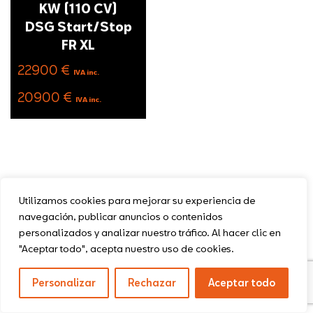
KW (110 CV)
DSG Start/Stop
FR XL
22900 €
IVA inc.
20900 €
IVA inc.
Política de privacidad
Aviso legal
Utilizamos cookies para mejorar su experiencia de
Política de cookies
Términos y condiciones
navegación, publicar anuncios o contenidos
personalizados y analizar nuestro tráfico. Al hacer clic en
"Aceptar todo", acepta nuestro uso de cookies.
Personalizar
Rechazar
Aceptar todo