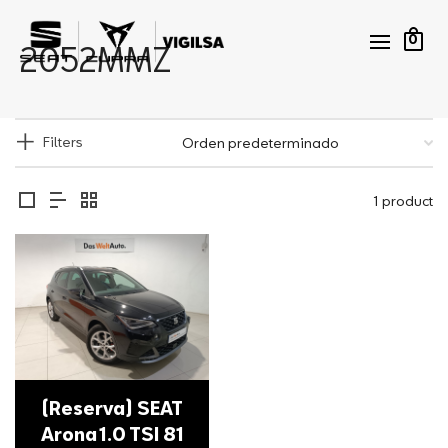
0
2052MMZ
Filters
1 product
(Reserva) SEAT
Arona 1.0 TSI 81